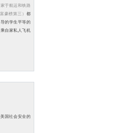
起家于航运和铁路
国富豪榜第三）
都
倡导的学生平等的
搭乘自家私人飞机
心美国社会安全的