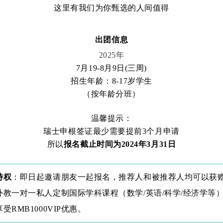
这里有我们为你甄选的人间值得
出团信息
2025年
7月19-8月9日(三周)
招生年龄：8-17岁学生
（按年龄分班）
温馨提示：
瑞士申根签证最少
需要
提前3个月申请
所以
报名截止时间为2024年3月31日
特权
：即日起邀请朋友一起报名，推荐人和被推荐人均可以获赠价
外教一对一私人定制国际学科课程（数学/英语/科学/经济学等
受RMB1000VIP优惠。