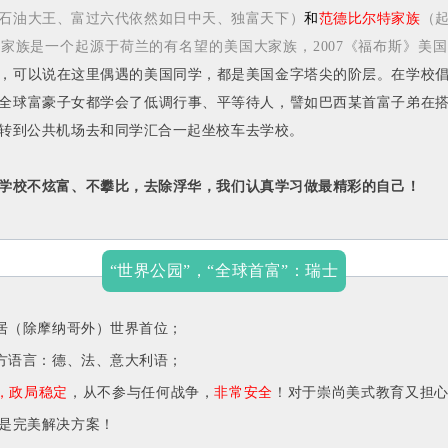
石油大王、富过六代依然如日中天、独富天下）
和
范德比尔特家族
（
家族是一个起源于荷兰的有名望的美国大家族，2007《福布斯》美
，可以说在这里偶遇的美国同学，都是美国金字塔尖的阶层。在学校
全球富豪子女都学会了低调行事、平等待人，譬如巴西某首富子弟在
转到公共机场去和同学汇合一起坐校车去学校。
学校不炫富、不攀比，去除浮华，我们认真学习做最精彩的自己！
“世界公园”，“全球首富”：瑞士
富居（除摩纳哥外）世界首位；
官方语言：德、法、意大利语；
，政局稳定
，从不参与任何战争，
非常安全
！对于崇尚美式教育又担
是完美解决方案！