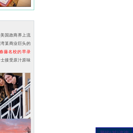
于美国政商界上流
台湾某商业巨头的
春藤名校的早录
瑞士接受原汁原味
预约1对1咨询