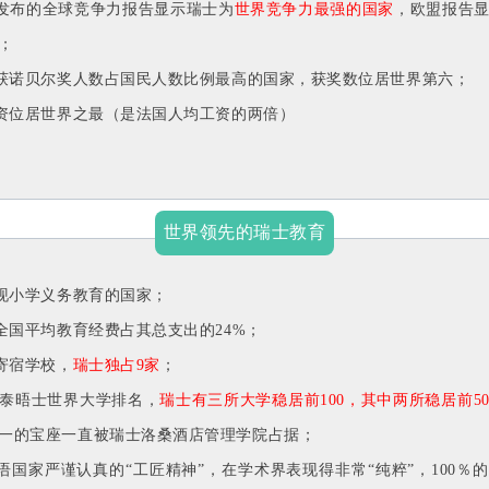
坛发布的全球竞争力报告显示瑞士为
世界竞争力最强的国家
，欧盟报告
；
上获诺贝尔奖人数占国民人数比例最高的国家，获奖数位居世界第六；
工资位居世界之最（是法国人均工资的两倍）
世界领先的瑞士教育
实现小学义务教育的国家；
：全国平均教育经费占其总支出的24%；
族寄宿学校，
瑞士独占9家
；
还是泰晤士世界大学排名，
瑞士有三所大学稳居前100，其中两所稳居前5
一的宝座一直被瑞士洛桑酒店管理学院占据；
德语国家严谨认真的“工匠精神”，在学术界表现得非常“纯粹”，100％