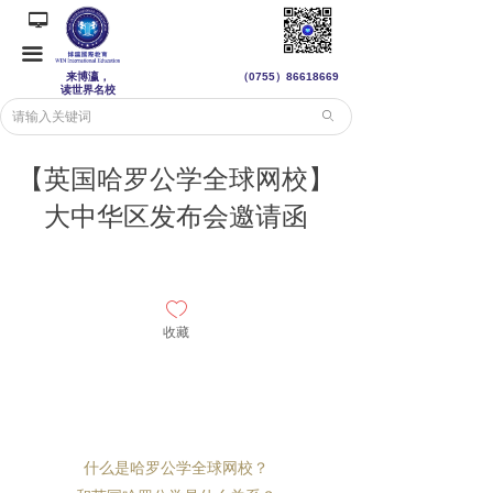
넡
끀
来博瀛，
（0755）
86618669
读世界名校
ꄙ
【英国哈罗公学全球网校】
大中华区发布会邀请函
ꄀ
收藏
什么是哈罗公学全球网校？