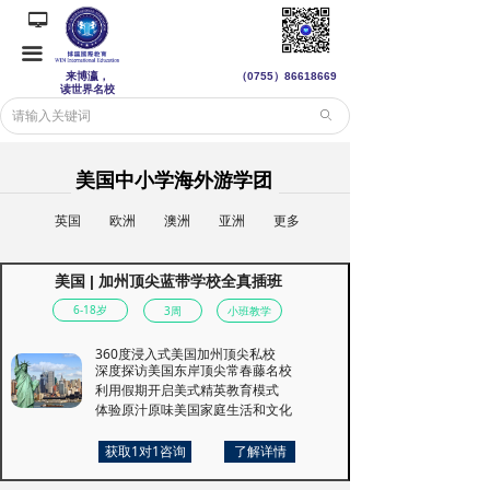
넡
끀
来博瀛，
（0755）
86618669
读世界名校
ꄙ
美国中小学海外游学团
英国
欧洲
澳洲
亚洲
更多
美国 | 加州顶尖蓝带学校全真插班
6-18岁
3周
小班教学
360度浸入式美国加州顶尖私校
深度探访美国东岸顶尖常春藤名校
利用假期开启美式精英教育模式
体验原汁原味美国家庭生活和文化
获取1对1咨询
了解详情